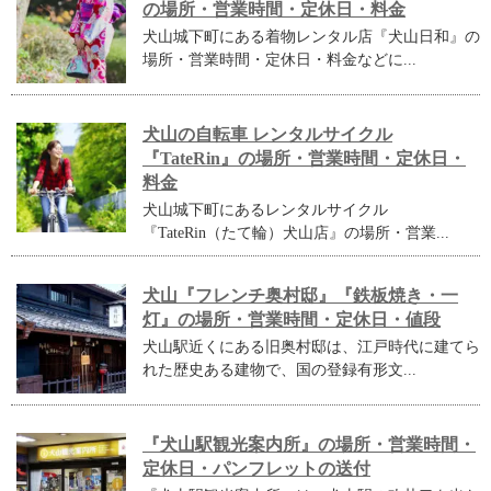
の場所・営業時間・定休日・料金
犬山城下町にある着物レンタル店『犬山日和』の
場所・営業時間・定休日・料金などに...
犬山の自転車 レンタルサイクル
『TateRin』の場所・営業時間・定休日・
料金
犬山城下町にあるレンタルサイクル
『TateRin（たて輪）犬山店』の場所・営業...
犬山『フレンチ奥村邸』『鉄板焼き・一
灯』の場所・営業時間・定休日・値段
犬山駅近くにある旧奥村邸は、江戸時代に建てら
れた歴史ある建物で、国の登録有形文...
『犬山駅観光案内所』の場所・営業時間・
定休日・パンフレットの送付