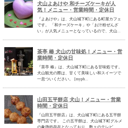
犬山よあけや 和チーズケーキが人
気！メニュー・営業時間・定休日
『よあけや』は、犬山城下町にある町屋カフェ
です。 「和チーズケーキ」や「お汁粉ぜんざ
い」が人気メニューとなっているので、犬山...
茶亭 椿 犬山の甘味処！メニュー・営
業時間・定休日
『茶亭 椿』は、犬山城下町にある甘味処です。
犬山観光の際は、甘くて美味しい和スイーツで
一息ついください。 [myph...
山田五平餅店 犬山！メニュー・営業
時間・定休日
『山田五平餅店』は、犬山城下町にある五平餅
専門店です。 この五平餅は、犬山城下町グルメ
の象徴的存在となっており、数々のテレビ...