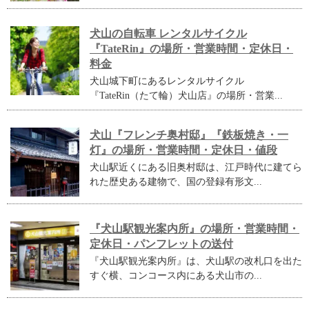
犬山の自転車 レンタルサイクル
『TateRin』の場所・営業時間・定休日・
料金
犬山城下町にあるレンタルサイクル
『TateRin（たて輪）犬山店』の場所・営業...
犬山『フレンチ奥村邸』『鉄板焼き・一
灯』の場所・営業時間・定休日・値段
犬山駅近くにある旧奥村邸は、江戸時代に建てら
れた歴史ある建物で、国の登録有形文...
『犬山駅観光案内所』の場所・営業時間・
定休日・パンフレットの送付
『犬山駅観光案内所』は、犬山駅の改札口を出た
すぐ横、コンコース内にある犬山市の...