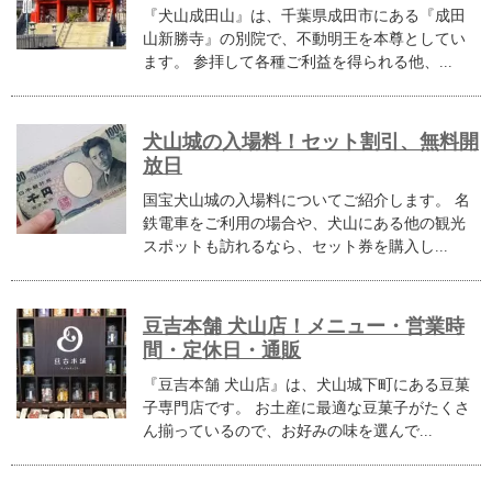
『犬山成田山』は、千葉県成田市にある『成田
山新勝寺』の別院で、不動明王を本尊としてい
ます。 参拝して各種ご利益を得られる他、...
犬山城の入場料！セット割引、無料開
放日
国宝犬山城の入場料についてご紹介します。 名
鉄電車をご利用の場合や、犬山にある他の観光
スポットも訪れるなら、セット券を購入し...
豆吉本舗 犬山店！メニュー・営業時
間・定休日・通販
『豆吉本舗 犬山店』は、犬山城下町にある豆菓
子専門店です。 お土産に最適な豆菓子がたくさ
ん揃っているので、お好みの味を選んで...