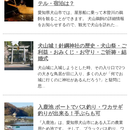
テル・宿泊は？
愛知県犬山市では、屋形船に乗って木曽川の鵜
飼を観ることができます。 犬山鵜飼の詳細情報
をお知らせするので、観光で犬山を訪れた...
犬山城！針綱神社の歴史・犬山祭・ご
利益・おみくじ・お守り・ご祈祷・結
婚式
犬山城に入城しようとした時、その入り口で2つ
の大きな鳥居が目に入り、多くの人が「何でお
城に行くのに神社があるんだろう?」と疑問に
思...
入鹿池 ボートでバス釣り・ワカサギ
釣りが出来る！手ぶらも可
『入鹿池』は、愛知県犬山市にある人工の農業
用ため池です。 そして、ブラックバス釣り、ワ