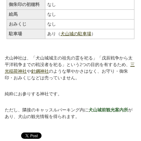
御朱印の初穂料
なし
絵馬
なし
おみくじ
なし
駐車場
あり（
犬山城の駐車場
）
犬山神社は、「犬山城城主の祖先の霊を祀る」「戊辰戦争から太
平洋戦争までの戦没者を祀る」という2つの目的を有するため、
三
光稲荷神社
や
針綱神社
のような華やかさはなく、お守り・御朱
印・おみくじなどは売っていません。
純粋にお参りする神社です。
ただし、隣接のキャッスルパーキング内に
犬山城前観光案内所
が
あり、犬山の観光情報を得られます。