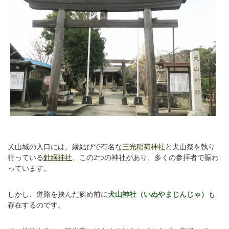
犬山城の入口には、縁結びで有名な
三光稲荷神社
と犬山祭を執り
行っている
針綱神社
、この2つの神社があり、多くの参拝者で賑わ
っています。
しかし、道路を挟んだ斜め前に
犬山神社（いぬやまじんじゃ）
も
存在するのです。