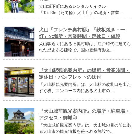
犬山城下町にあるレンタルサイクル
『TateRin（たて輪）犬山店』の場所・営業...
犬山『フレンチ奥村邸』『鉄板焼き・一
灯』の場所・営業時間・定休日・値段
犬山駅近くにある旧奥村邸は、江戸時代に建てら
れた歴史ある建物で、国の登録有形文...
『犬山駅観光案内所』の場所・営業時間・
定休日・パンフレットの送付
『犬山駅観光案内所』は、犬山駅の改札口を出た
すぐ横、コンコース内にある犬山市の...
『犬山城前観光案内所』の場所・駐車場・
アクセス・御城印
『犬山城前観光案内所』は、犬山城の目の前にあ
る犬山市の観光情報を得られる施設で...