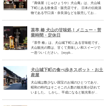
『壽俵屋（じゅひょうや）犬山庵』は、犬山城
下町にある飲食店・販売店です。 日本の伝統漬
物である守口漬・奈良漬などを販売してお...
茶亭 椿 犬山の甘味処！メニュー・営
業時間・定休日
『茶亭 椿』は、犬山城下町にある甘味処です。
犬山観光の際は、甘くて美味しい和スイーツで
一息ついください。 [myph...
犬山城下町の食べ歩きスポット・お土
産屋
犬山城は数少ない国宝のお城のひとつであり、
昭和の時代はそこそこの人数の観光客が訪れて
いました。 しかし、平成になると観光客が...