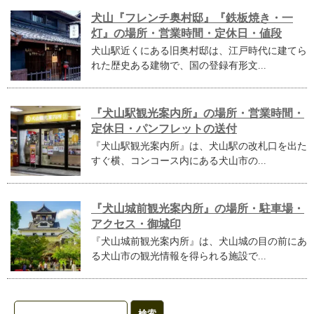
犬山『フレンチ奥村邸』『鉄板焼き・一
灯』の場所・営業時間・定休日・値段
犬山駅近くにある旧奥村邸は、江戸時代に建てら
れた歴史ある建物で、国の登録有形文...
『犬山駅観光案内所』の場所・営業時間・
定休日・パンフレットの送付
『犬山駅観光案内所』は、犬山駅の改札口を出た
すぐ横、コンコース内にある犬山市の...
『犬山城前観光案内所』の場所・駐車場・
アクセス・御城印
『犬山城前観光案内所』は、犬山城の目の前にあ
る犬山市の観光情報を得られる施設で...