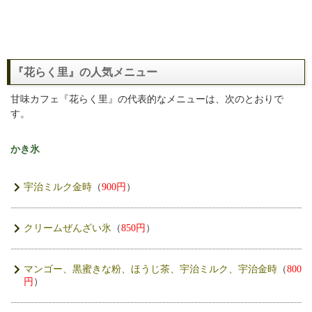
『花らく里』の人気メニュー
甘味カフェ『花らく里』の代表的なメニューは、次のとおりで
す。
かき氷
宇治ミルク金時
（
900円
）
クリームぜんざい氷
（
850円
）
マンゴー、黒蜜きな粉、ほうじ茶、宇治ミルク、宇治金時
（
800
円
）