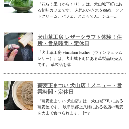
『花らく里（からくり）』は、犬山城下町にあ
る甘味カフェです。 人気のかき氷を始め、ソフ
トクリーム、パフェ、ところてん、ジュー...
犬山革工房 レザークラフト体験！住
所・営業時間・定休日
『犬山革工房 vinculum leather（ヴィンキュラム
レザー）』は、犬山城下町にある革製品販売店
です。 革製品を購...
蕎麦正まつい 犬山店！メニュー・営
業時間・定休日
『蕎麦正まつい 犬山店』は、犬山城下町にある
蕎麦屋です。 岐阜県郡上八幡にある名店の蕎麦
を犬山で食べられます。 [my...