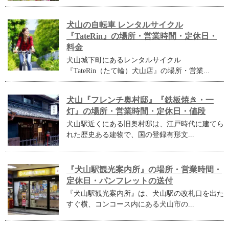
犬山の自転車 レンタルサイクル
『TateRin』の場所・営業時間・定休日・
料金
犬山城下町にあるレンタルサイクル
『TateRin（たて輪）犬山店』の場所・営業...
犬山『フレンチ奥村邸』『鉄板焼き・一
灯』の場所・営業時間・定休日・値段
犬山駅近くにある旧奥村邸は、江戸時代に建てら
れた歴史ある建物で、国の登録有形文...
『犬山駅観光案内所』の場所・営業時間・
定休日・パンフレットの送付
『犬山駅観光案内所』は、犬山駅の改札口を出た
すぐ横、コンコース内にある犬山市の...