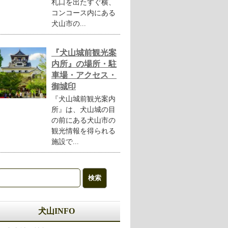
札口を出たすぐ横、
コンコース内にある
犬山市の...
『犬山城前観光案
内所』の場所・駐
車場・アクセス・
御城印
『犬山城前観光案内
所』は、犬山城の目
の前にある犬山市の
観光情報を得られる
施設で...
犬山INFO