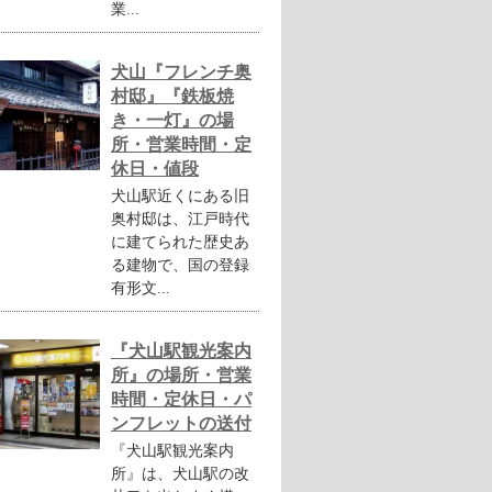
業...
犬山『フレンチ奥
村邸』『鉄板焼
き・一灯』の場
所・営業時間・定
休日・値段
犬山駅近くにある旧
奥村邸は、江戸時代
に建てられた歴史あ
る建物で、国の登録
有形文...
『犬山駅観光案内
所』の場所・営業
時間・定休日・パ
ンフレットの送付
『犬山駅観光案内
所』は、犬山駅の改