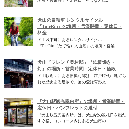
場所・営業時間・定休日・料金などに...
犬山の自転車 レンタルサイクル
『TateRin』の場所・営業時間・定休日・
料金
犬山城下町にあるレンタルサイクル
『TateRin（たて輪）犬山店』の場所・営業...
犬山『フレンチ奥村邸』『鉄板焼き・一
灯』の場所・営業時間・定休日・値段
犬山駅近くにある旧奥村邸は、江戸時代に建てら
れた歴史ある建物で、国の登録有形文...
『犬山駅観光案内所』の場所・営業時間・
定休日・パンフレットの送付
『犬山駅観光案内所』は、犬山駅の改札口を出た
すぐ横、コンコース内にある犬山市の...