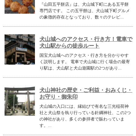
『山田五平餅店』は、犬山城下町にある五平餅
専門店です。 この五平餅は、犬山城下町グルメ
の象徴的存在となっており、数々のテレビ...
犬山城へのアクセス・行き方！電車で
犬山駅からの徒歩ルート
国宝犬山城へのアクセス・行き方を分かりやす
く説明します。 電車で犬山城に行く場合の最寄
り駅は、犬山駅と犬山遊園駅の2つがあり...
犬山神社の歴史・ご利益・おみくじ・
お守り・御朱印
犬山城の入口には、縁結びで有名な三光稲荷神
社と犬山祭を執り行っている針綱神社、この2つ
の神社があり、多くの参拝者で賑わっていま
す。...