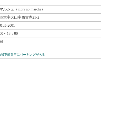
ルシェ（mori no marche）
市大字犬山字西古券21-2
8133-2001
00～18：00
日
山城下町各所にパーキングがある