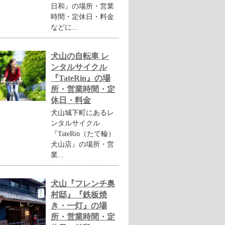
日和』の場所・営業
時間・定休日・料金
などに...
犬山の自転車 レ
ンタルサイクル
『TateRin』の場
所・営業時間・定
休日・料金
犬山城下町にあるレ
ンタルサイクル
『TateRin（たて輪）
犬山店』の場所・営
業...
犬山『フレンチ奥
村邸』『鉄板焼
き・一灯』の場
所・営業時間・定