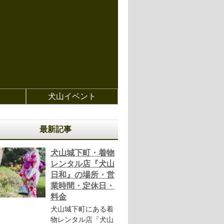
犬山イベント
最新記事
犬山城下町・着物
レンタル店『犬山
日和』の場所・営
業時間・定休日・
料金
犬山城下町にある着
物レンタル店『犬山